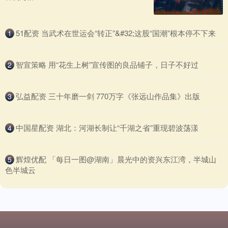
​51配资 当武术在世运会“转正”&#32;这股“国潮”根本停不下来
1
​智宣策略 用“花生上树”宣传图的良品铺子，日子不好过
2
​弘益配资 三十年磨一剑 770万字《张远山作品集》出版
3
​中国星配资 湖北：河湖长制让“千湖之省”重现碧波荡漾
4
​辉煌优配 「每日一图@湖南」晨光中的资兴东江湾，半城山
5
色半城云