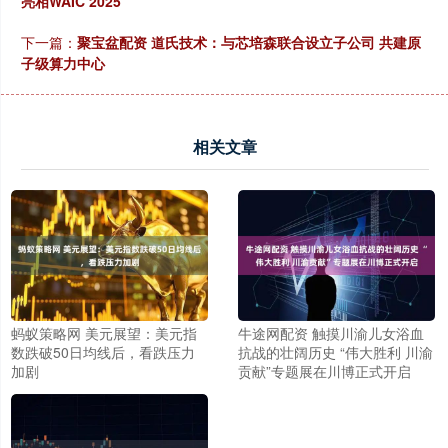
亮相WAIC 2025
下一篇：
聚宝盆配资 道氏技术：与芯培森联合设立子公司 共建原
子级算力中心
相关文章
蚂蚁策略网 美元展望：美元指
牛途网配资 触摸川渝儿女浴血
数跌破50日均线后，看跌压力
抗战的壮阔历史 “伟大胜利 川渝
加剧
贡献”专题展在川博正式开启