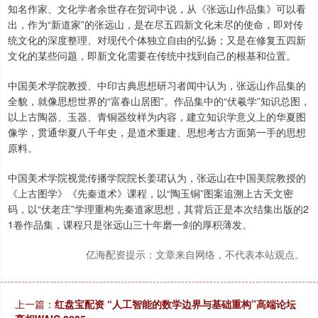
知名作家、文化学者余世存在贺词中说，从《张远山作品集》可以看
出，作为“新道家”的张远山，是在尽五四新文化未尽的使命，即对传
统文化的深度整理、对现代个体独立自由的弘扬；又是在修复五四新
文化的某些问题，即新文化需要在传统中找到自己的根基和位置。
中国美术学院教授、中印古典思想研习者闻中认为，张远山作品集的
全貌，就像思想世界的“富春山居图”。作品集中的“伏羲学”知识总图，
以上古陶器、玉器、青铜器纹样为内容，建立知识学意义上的华夏图
像学，贯通华夏八千年史，是道术重建、思想考古方面第一手的思想
原料。
中国美术学院视觉传播学院院长姜珺认为，张远山在中国美院教授的
《上古图学》《先秦道术》课程，以“陶玉铜”图案追溯上古天文密
码，以“伏老庄”学理重构先秦道家思想，其背后正是本次结集出版的2
1卷作品集，课程只是张远山三十年磨一剑的厚积薄发。
亿海配资提示：文章来自网络，不代表本站观点。
上一篇：
红盘宝配资 “人工智能的数学边界与基础重构”高端论坛