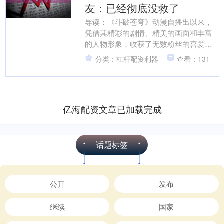
友：已经彻底没救了
导读：《斗破苍穹》动漫自播出以来，
凭借其精彩的剧情、精美的画面和丰富
的人物形象，收获了无数粉丝的喜爱与
追捧，成为国漫中的经典之作。然而，
分类：杠杆配资利器
查看：131
最新更新的161集却引发....
亿海配资文章已加载完成
话题标签
公开
发布
继续
国家