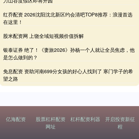
力山谷度假区即将开园
红乔配资 2026沈阳沈北新区约会清吧TOP8推荐：浪漫首选
在这里！
股米配资网 上饶全域短视频价值拆解
银泰证券 绝了！《妻旅2026》孙杨一个人就让全员焦虑，他
是怎么做到的？
免息配资 资助河南699分女孩的好心人找到了 寒门学子的希
望之路
亿海配资
股票杠杆配资
杠杆配资利器
开启投资新征
网址
程