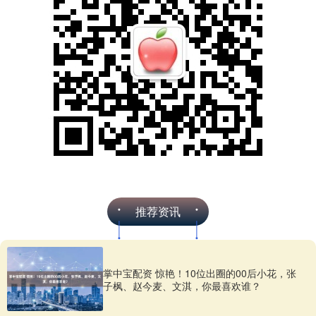
推荐资讯
掌中宝配资 惊艳！10位出圈的00后小花，张
子枫、赵今麦、文淇，你最喜欢谁？