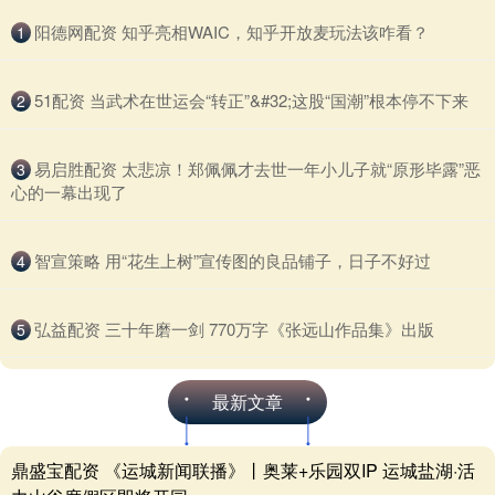
​阳德网配资 知乎亮相WAIC，知乎开放麦玩法该咋看？
1
​51配资 当武术在世运会“转正”&#32;这股“国潮”根本停不下来
2
​易启胜配资 太悲凉！郑佩佩才去世一年小儿子就“原形毕露”恶
3
心的一幕出现了
​智宣策略 用“花生上树”宣传图的良品铺子，日子不好过
4
​弘益配资 三十年磨一剑 770万字《张远山作品集》出版
5
最新文章
鼎盛宝配资 《运城新闻联播》丨奥莱+乐园双IP 运城盐湖·活